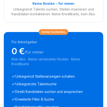
Keine Kosten – für immer
Unbegrenzt Talente suchen, Stellen inserieren und
Kandidaten kontaktieren. Keine Kreditkarte, kein Abo.
Immer kostenlos
Für Arbeitgeber
0 €
/für immer
Kein Abo · Keine versteckten Kosten · Keine
Kreditkarte
Unbegrenzt Stellenanzeigen schalten
Unbegrenzte Talentsuche
Direkt Kandidaten suchen und ansprechen
Erweiterte Filter & Suche
Kandidatenprofile einsehen